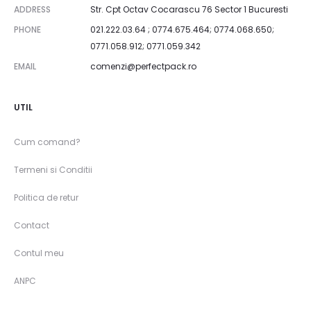
ADDRESS
Str. Cpt Octav Cocarascu 76 Sector 1 Bucuresti
PHONE
021.222.03.64 ; 0774.675.464; 0774.068.650;
0771.058.912; 0771.059.342
EMAIL
comenzi@perfectpack.ro
UTIL
Cum comand?
Termeni si Conditii
Politica de retur
Contact
Contul meu
ANPC