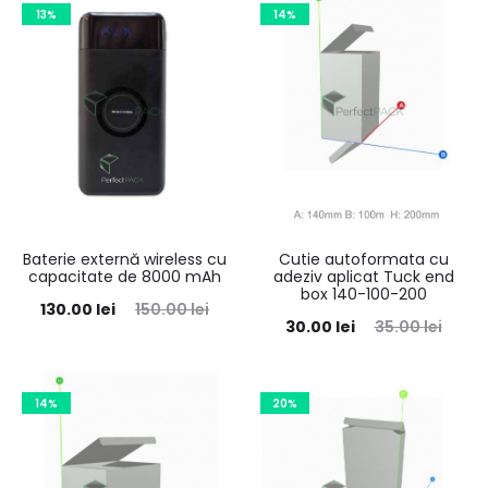
13%
14%
Baterie externă wireless cu
Cutie autoformata cu
capacitate de 8000 mAh
adeziv aplicat Tuck end
box 140-100-200
130.00
lei
150.00
lei
30.00
lei
35.00
lei
14%
20%