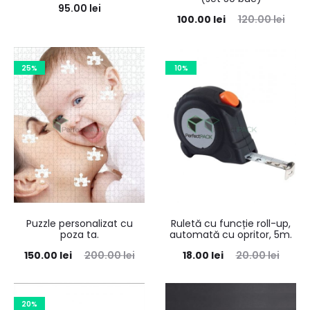
95.00
lei
100.00
lei
120.00
lei
25%
10%
Puzzle personalizat cu
Ruletă cu funcție roll-up,
poza ta.
automată cu opritor, 5m.
150.00
lei
200.00
lei
18.00
lei
20.00
lei
20%