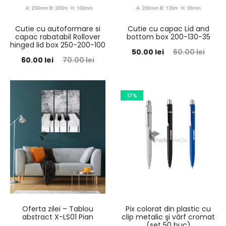
Cutie cu autoformare si
Cutie cu capac Lid and
capac rabatabil Rollover
bottom box 200-130-35
hinged lid box 250-200-100
50.00
lei
60.00
lei
60.00
lei
70.00
lei
17%
Oferta zilei – Tablou
Pix colorat din plastic cu
abstract X-LS01 Pian
clip metalic şi vârf cromat
(set 50 buc)