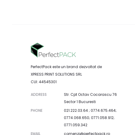
PerfectPack este un brand dezvoltat de
XPRESS PRINT SOLUTIONS SRL
CUI: 44545301
ADDRESS
Str. Cpt Octav Cocarascu 76
Sector 1 Bucuresti
PHONE
021.222.03.64 ; 0774.675.464;
0774.068.650; 0771.058.912;
0771.059.342
EMAIL
comenzi@perfectpack.ro