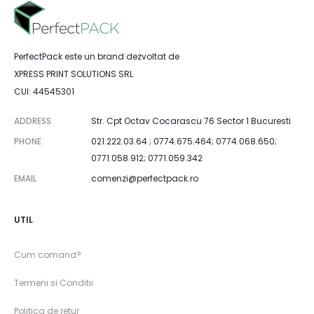
PerfectPack este un brand dezvoltat de
XPRESS PRINT SOLUTIONS SRL
CUI: 44545301
ADDRESS
Str. Cpt Octav Cocarascu 76 Sector 1 Bucuresti
PHONE
021.222.03.64 ; 0774.675.464; 0774.068.650;
0771.058.912; 0771.059.342
EMAIL
comenzi@perfectpack.ro
UTIL
Cum comand?
Termeni si Conditii
Politica de retur